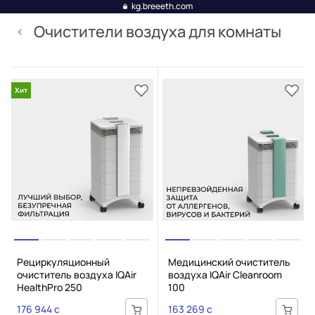
kg.breeeth.com
Очистители воздуха для комнаты
Хит
Рециркуляционный
Медицинский очиститель
очиститель воздуха IQAir
воздуха IQAir Cleanroom
HealthPro 250
100
176 944 c
163 269 c