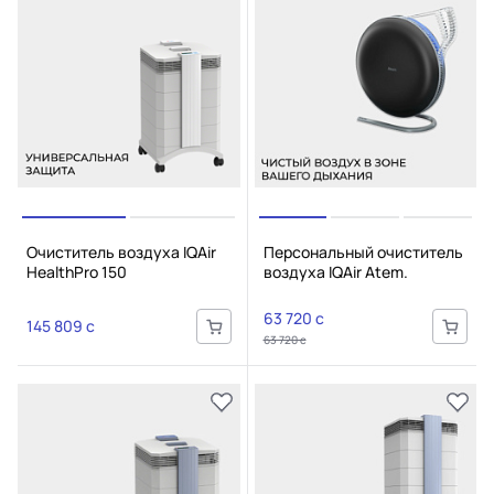
Очиститель воздуха IQAir
Персональный очиститель
HealthPro 150
воздуха IQAir Atem.
63 720 c
145 809 c
63 720 c