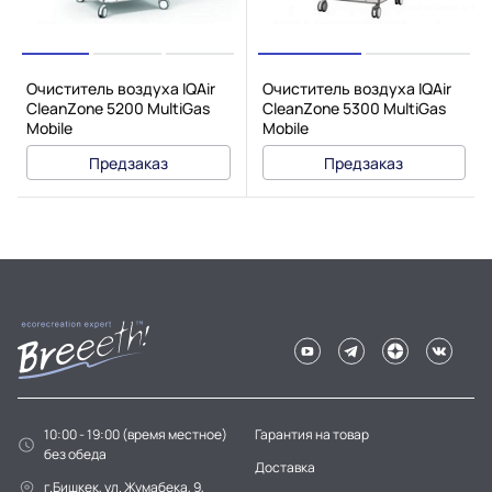
Очиститель воздуха IQAir
Очиститель воздуха IQAir
CleanZone 5200 MultiGas
CleanZone 5300 MultiGas
Mobile
Mobile
Предзаказ
Предзаказ
10:00 - 19:00 (время местное)
Гарантия на товар
без обеда
Доставка
г.Бишкек, ул. Жумабека, 9,