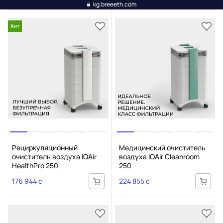
kg.breeeth.com
Хит
Рециркуляционный
Медицинский очиститель
очиститель воздуха IQAir
воздуха IQAir Cleanroom
HealthPro 250
250
176 944 c
224 855 c