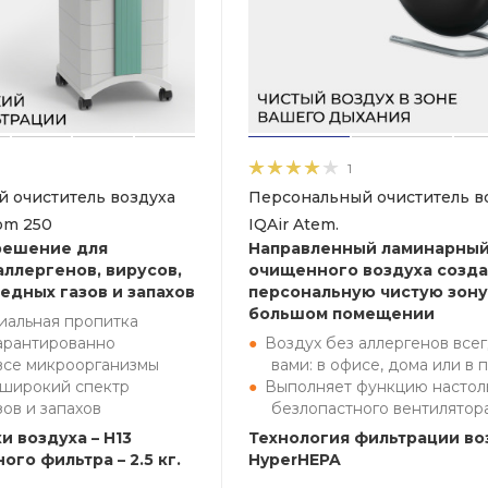
1
 очиститель воздуха
Персональный очиститель в
oom 250
IQAir Atem.
решение для
Направленный ламинарный
аллергенов, вирусов,
очищенного воздуха созда
едных газов и запахов
персональную чистую зону
большом помещении
иальная пропитка
арантированно
Воздух без аллергенов всег
все микроорганизмы
вами: в офисе, дома или в 
 широкий спектр
Выполняет функцию настол
зов и запахов
безлопастного вентилятор
и воздуха – H13
Технология фильтрации во
ого фильтра – 2.5 кг.
HyperHEPA