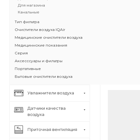
Для магазина
Бестселлер 
Канальные
HealthPro
Доказанная
Тип фильтра
Задерживае
Очистители воздуха IQAir
бактерии, 
Медицинские очистители воздуха
Защита от з
Медициннские показания
загрязните
Серия
Класс очистк
Масса угольн
Аксесссуары и фильтры
Портативные
Бытовые очистители воздуха
Увлажнители воздуха
Датчики качества
воздуха
Приточная вентиляция