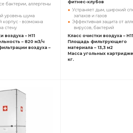
фитнес-клубов
се бактерии, аллергены
Устраняет дым, широкий сп
ий уровень шума
запахов и газов
й корпус - возможна
Эффективная защита от алл
на стену
вирусов, бактерий
и воздуха – H11
Класс очистки воздуха – H1
льность – 820 м3/ч
Площадь фильтрующего
фильтрации воздуха –
материала – 13,3 м2
Масса угольных картриджей
кг.