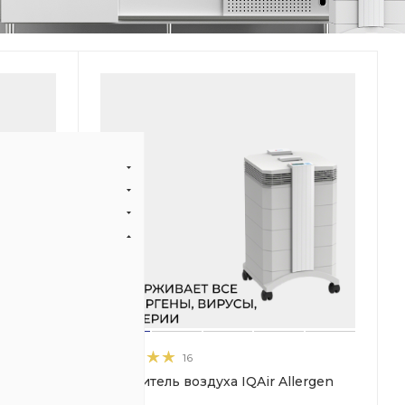
16
здуха
Очиститель воздуха IQAir Allergen
100