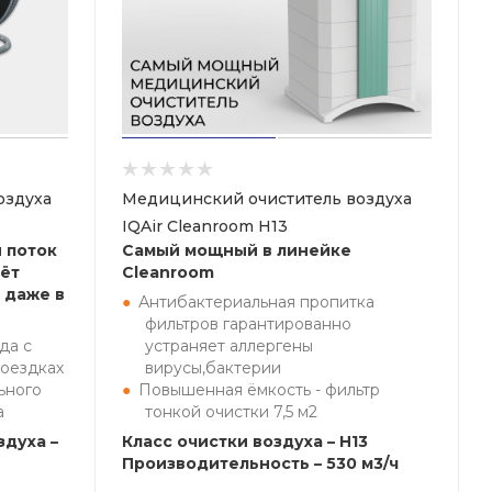
оздуха
Медицинский очиститель воздуха
IQAir Cleanroom H13
 поток
Самый мощный в линейке
ёт
Cleanroom
 даже в
Антибактериальная пропитка
фильтров гарантированно
да с
устраняет аллергены
поездках
вирусы,бактерии
ьного
Повышенная ёмкость - фильтр
а
тонкой очистки 7,5 м2
здуха –
Класс очистки воздуха – H13
Производительность – 530 м3/ч