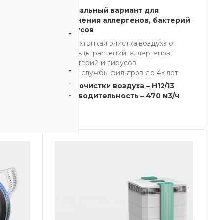
оздуха
Оптимальный вариант для
актерий
устранения аллергенов, бактерий
и вирусов
ка
Сверхтонкая очистка воздуха от
еет
пыльцы растений, аллергенов,
бактерий и вирусов
Срок службы фильтров до 4х лет
3
м3/ч
Класс очистки воздуха – H12/13
Производительность – 470 м3/ч