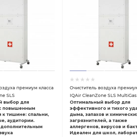
оздуха премиум класса
Очиститель воздуха премиум
one SLS
IQAir CleanZone SLS MultiGas
й выбор для
Оптимальный выбор для
с повышенным
эффективного и тихого уд
 к тишине: спальни,
дыма, запахов и химически
е, аудитории.
загрязнителей, а также
 дополнительным
аллергенов, вирусов и бак
звука
Идеален для школ, лабора