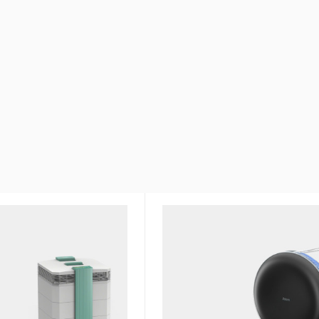
в линейке моделей
Сверхтонкая фильтрация в
от аллергенов, вирусов, б
 эффективность.
Антибактериальная пропит
т все аллергены,
фильтров
вирусы
Не выделяет ОЗОН и не им
апахов и химических
побочных эффектов
лей
Класс очистки воздуха – H1
и воздуха – H12/13
Производительность – 500 
ого фильтра – 2.5 кг