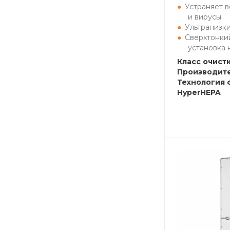
Устраняет в
и вирусы
Ультранизк
Сверхтонки
установка 
Класс очистк
Производите
Технология 
HyperHEPA