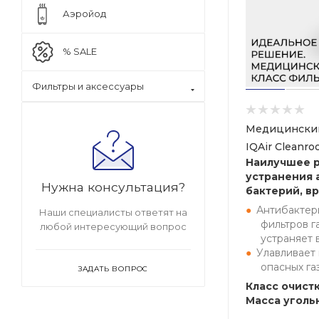
Аэройод
% SALE
Фильтры и аксессуары
Медицинский
IQAir Cleanr
Наилучшее 
устранения 
Нужна консультация?
бактерий, вр
Антибактер
Наши специалисты ответят на
фильтров г
любой интересующий вопрос
устраняет 
Улавливает
опасных га
ЗАДАТЬ ВОПРОС
Класс очистк
Масса угольн