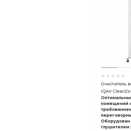
Очиститель в
IQAir CleanZ
Оптимальны
помещений 
требованием
переговорны
Оборудован
глушителем 