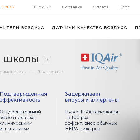
Акции
Доставка
Оплата
Блог
 ЗВОНОК
НИТЕЛИ ВОЗДУХА
ДАТЧИКИ КАЧЕСТВА ВОЗДУХА
П
я школы
13
—
применения
Для школы
Подтвержденная
Задерживает
эффективность
вирусы и аллергены
Оздоровительный
HyperHEPA технология
эффект доказан
- в 100 раз
клиническими
эффективнее обычных
испытаниями
HEPA фильтров