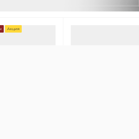
м
Акция
00
онный очиститель
Медицинский очиститель во
 HealthPro 250
IQAir Cleanroom 100