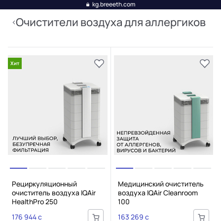
kg.breeeth.com
Очистители воздуха для аллергиков
Хит
Рециркуляционный
Медицинский очиститель
очиститель воздуха IQAir
воздуха IQAir Cleanroom
HealthPro 250
100
176 944 c
163 269 c