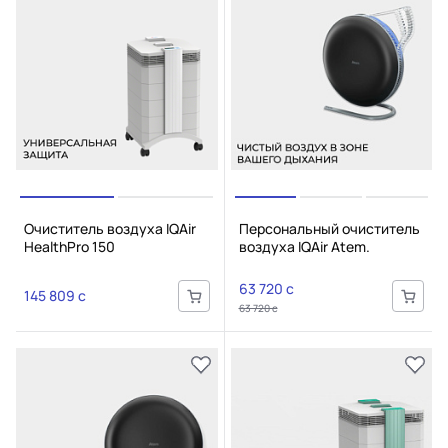
Очиститель воздуха IQAir
Персональный очиститель
HealthPro 150
воздуха IQAir Atem.
63 720 c
145 809 c
63 720 c