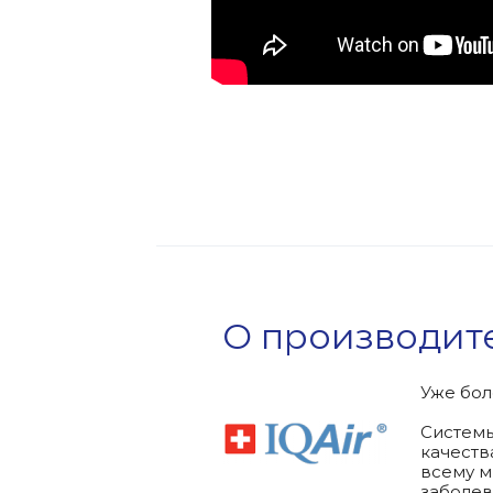
О производит
Уже бол
Системы
качеств
всему м
заболев