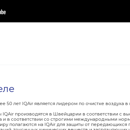
еле
ее 50 лет IQAir является лидером по очистке воздуха 
 IQAir производятся в Швейцарии в соответствии с 
а и в соответствии со строгими международными нор
иру полагаются на IQAir для защиты от передающихся
аний, токсичных химических веществ и загрязняющих ч