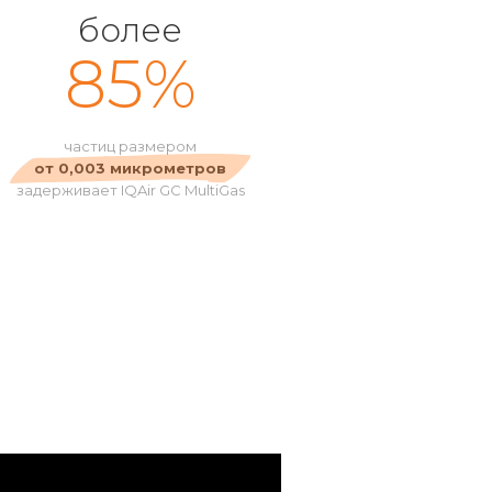
более
85%
частиц размером
от 0,003 микрометров
задерживает IQAir GC MultiGas