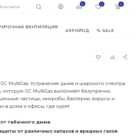
0
0
0
Контакты
РИТОЧНАЯ ВЕНТИЛЯЦИЯ
ФИЛЬ
АЭРОЙОД
% SALE
r GC MultiGas. Устранение дыма и широкого спектра
а, которую GC MultiGas выполняет безупречно.
шенные частицы, микробы, бактерии, вирусы и
 в дома и офисы, где курят.
от табачного дыма
ащиты от различных запахов и вредных газов