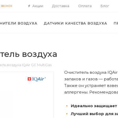
Акции
Доставка
Оплата
Блог
 ЗВОНОК
НИТЕЛИ ВОЗДУХА
ДАТЧИКИ КАЧЕСТВА ВОЗДУХА
П
итель воздуха
ль воздуха IQAir GC MultiGas
Очиститель воздуха IQAi
запахов и газов — работ
Также он устраняет взве
аллергены. Рекомендован
Идеально защищает 
Лучший выбор для з