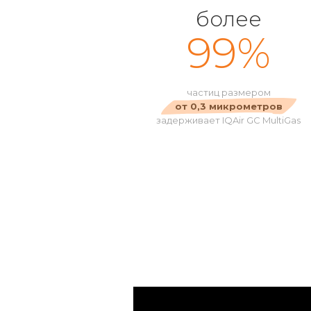
более
99%
частиц размером
от 0,3 микрометров
задерживает IQAir GC MultiGas