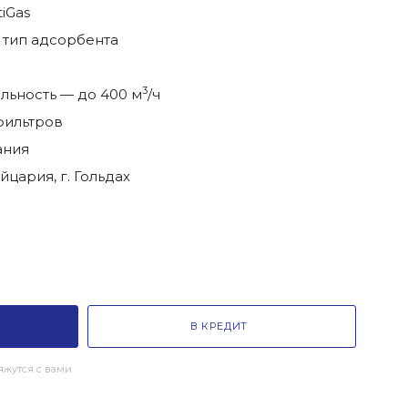
tiGas
 тип адсорбента
3
льность — до 400 м
/ч
фильтров
ания
ария, г. Гольдах
В КРЕДИТ
жутся с вами