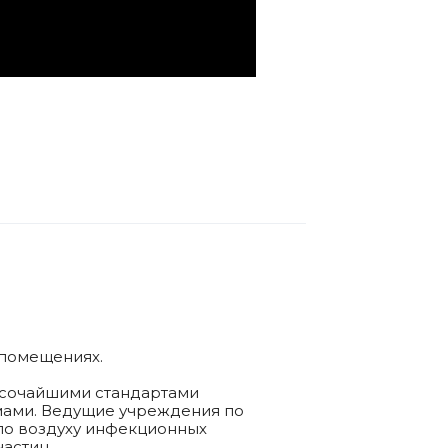
в помещениях.
высочайшими стандартами
мами. Ведущие учреждения по
 по воздуху инфекционных
астиц.