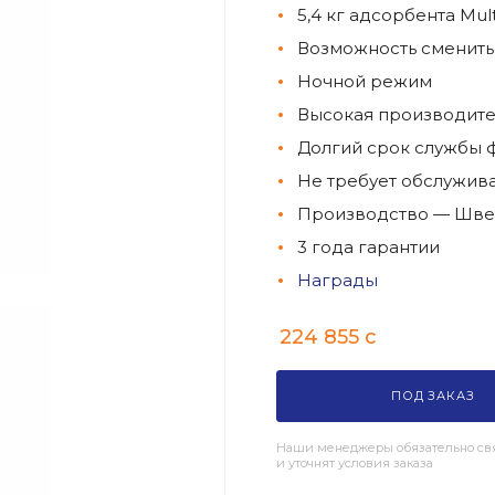
5,4 кг адсорбента Mul
Возможность сменить
Ночной режим
Высокая производите
Долгий срок службы 
Не требует обслужив
Производство — Швейц
3 года гарантии
Награды
224 855
c
ПОД ЗАКАЗ
Наши менеджеры обязательно свя
и уточнят условия заказа