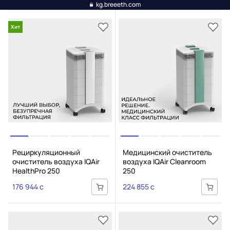
kg.breeeth.com
Хит
Рециркуляционный
Медицинский очиститель
очиститель воздуха IQAir
воздуха IQAir Cleanroom
HealthPro 250
250
176 944 c
224 855 c