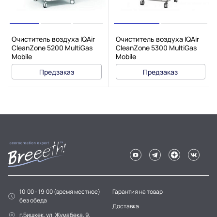
Очиститель воздуха IQAir
Очиститель воздуха IQAir
CleanZone 5200 MultiGas
CleanZone 5300 MultiGas
Mobile
Mobile
Предзаказ
Предзаказ
10:00 - 19:00 (время местное)
Гарантия на товар
без обеда
Доставка
г.Бишкек, ул. Жумабека, 9,