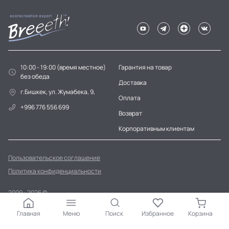
10:00 - 19:00 (время местное)
Гарантия на товар
без обеда
Доставка
г.Бишкек, ул. Жумабека, 9,
Оплата
+996 776 556 699
Возврат
Корпоративным клиентам
Пользовательское соглашение
Политика конфиденциальности
2009 - 2026 ©
ТОО «Home Ecology Center (Хоум Иколэджи Сэнтэ)» БИН 190640023562
Главная
Меню
Поиск
Избранное
Корзина