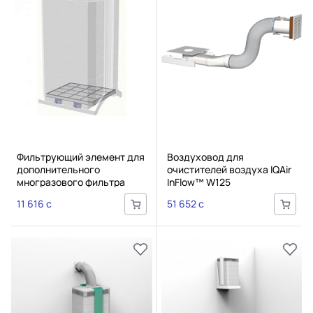
Фильтрующий элемент для
Воздуховод для
дополнительного
очистителей воздуха IQAir
многразового фильтра
InFlow™ W125
предварительной очистки
11 616 c
51 652 c
IQAir PF40