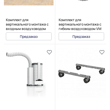
Комплект для
Комплект для
вертикального монтажа с
вертикального монтажа с
входным воздуховодом
гибким воздуховодом VM
VM InFlow
FlexVac
Предзаказ
Предзаказ