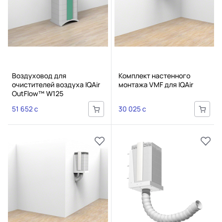
Воздуховод для
Комплект настенного
очистителей воздуха IQAir
монтажа VMF для IQAir
OutFlow™ W125
51 652 c
30 025 c