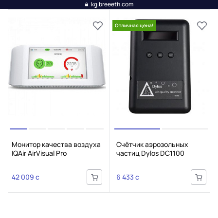
kg.breeeth.com
Отличная цена!
Монитор качества воздуха
Счётчик аэрозольных
IQAir AirVisual Pro
частиц Dylos DC1100
42 009 c
6 433 c